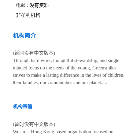
电邮 : 没有资料
非牟利机构
机构简介
(暂时没有中文版本)
Through hard work, thoughtful stewardship, and single-
minded focus on the needs of the young, Greensmiles
strives to make a lasting difference in the lives of children,
their families, our communities and our planet.....
机构宗旨
(暂时没有中文版本)
We are a Hong Kong based organisation focused on