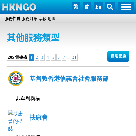
繁
简
En
服務性質
服務對象
宗教
地區
其他服務類型
進階篩選
205 個機構
1
2
3
4
5
6
7
...
21
基督教香港信義會社會服務部
非牟利機構
扶康會