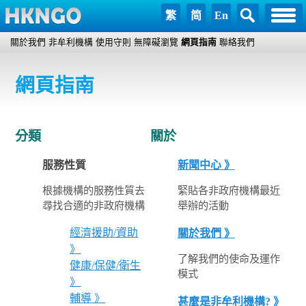
繁
简
En
關於我們
非牟利機構
使用守則
無障礙瀏覽
網頁指南
聯絡我們
網頁指南
分類
關於
服務性質
新聞中心 》
根據機構的服務性質去
緊貼各非政府機構最近
尋找合適的非政府機構
舉辦的活動
經濟援助/資助
關於我們 》
》
了解我們的使命及運作
健康/保健/衛生
模式
》
輔導 》
甚麼是非牟利機構? 》