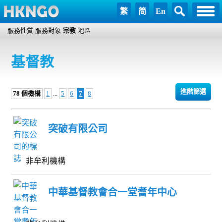
繁
简
En
服務性質
服務對象
宗教
地區
基督教
進階篩選
78 個機構
1
...
5
6
7
8
突破有限公司
非牟利機構
中華基督教會合一堂耆年中心