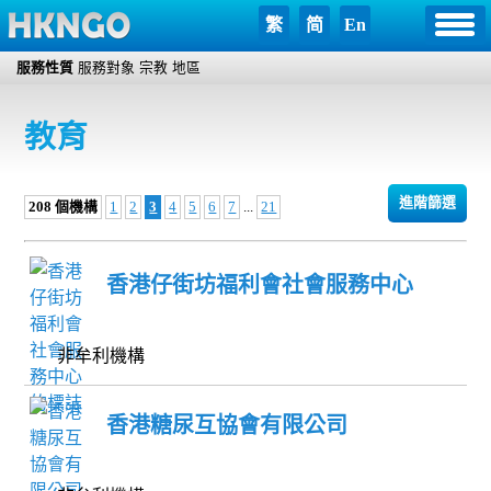
繁
简
En
服務性質
服務對象
宗教
地區
教育
進階篩選
208 個機構
1
2
3
4
5
6
7
...
21
香港仔街坊福利會社會服務中心
非牟利機構
香港糖尿互協會有限公司