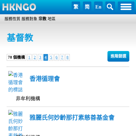
繁
简
En
服務性質
服務對象
宗教
地區
基督教
進階篩選
78 個機構
1
2
3
4
5
6
7
8
香港循理會
非牟利機構
雅麗氏何妙齡那打素慈善基金會