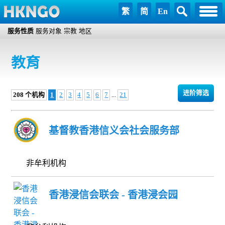
繁
简
En
服务性质
服务对象
宗教
地区
教育
进阶筛选
208 个机构
1
2
3
4
5
6
7
...
21
基督教香港信义会社会服务部
非牟利机构
香港浸信会联会 - 香港浸会园